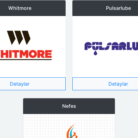
Whitmore
Pulsarlube
Detaylar
Detaylar
Nefes