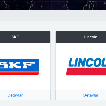
SKF
Lincoln
Detaylar
Detaylar